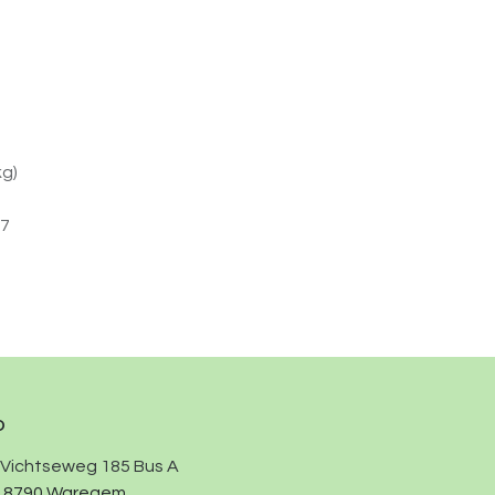
kg)
7
o
Vichtseweg 185 Bus A
8790 Waregem