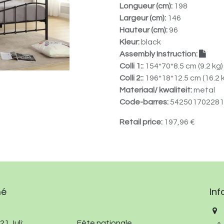
Longueur (cm):
198
Largeur (cm):
146
Hauteur (cm):
96
Kleur:
black
Assembly Instruction:
Colli 1::
154*70*8.5 cm (9.2 kg)
Colli 2::
196*18*12.5 cm (16.2 
Materiaal/ kwaliteit:
metal
Code-barres:
542501702281
Retail price:
197,96
€
mé
Inf
21 Juli:
​
​Fête nationale