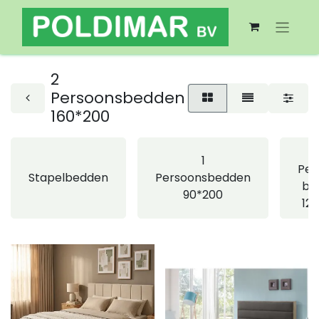
2
Persoonsbedden
160*200
1
Per
Stapelbedden
Persoonsbedden
be
90*200
12