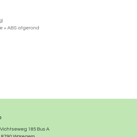
g)
e + ABS afgerond
o
Vichtseweg 185 Bus A
8790 Waregem