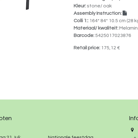
Kleur:
stone/ oak
Assembly Instruction:
Colli 1::
164* 84* 10.5 cm (28 k
Materiaal/ kwaliteit:
Melamin
Barcode:
5425017023876
Retail price:
175,12
€
oten
Inf
g 21 Juli:
​
​Nationale feestdag