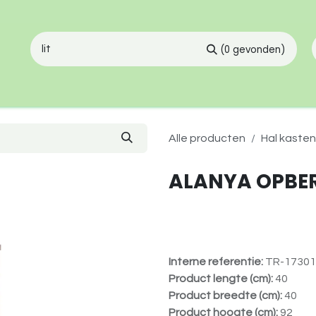
(0 gevonden)
Alle producten
Hal kasten
ALANYA OPBERG
Interne referentie:
TR-17301
Product lengte (cm):
40
Product breedte (cm):
40
Product hoogte (cm):
92