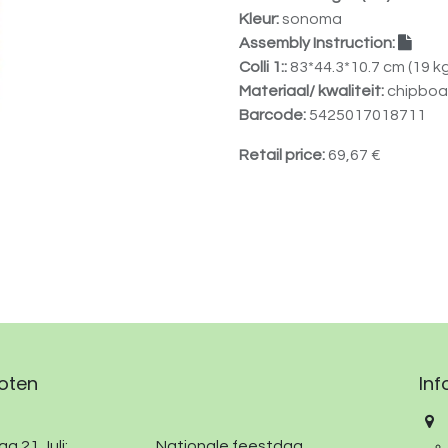
Kleur:
sonoma
Assembly Instruction:
Colli 1::
83*44.3*10.7 cm (19 kg
Materiaal/ kwaliteit:
chipboa
Barcode:
5425017018711
Retail price:
69,67
€
oten
Inf
g 21 Juli:
​
​Nationale feestdag