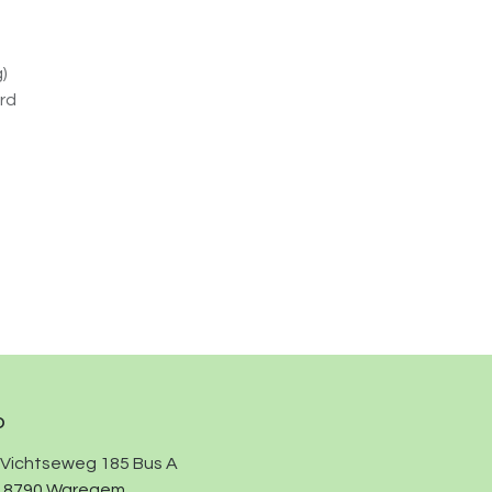
)
rd
o
Vichtseweg 185 Bus A
8790 Waregem